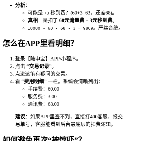
分析
：
可能是
秒到费？(60+3=63，还差68)。
+3
真相
：是扣了
68元流量费
+
3元秒到费
。
。严丝合缝。
10000 - 60 - 68 - 3 = 9869
怎么在APP里看明细？
登录【随申宝】APP/小程序。
点击
“交易记录”
。
点进这笔有疑问的交易。
看
“费用明细”
一栏。系统会清晰列出：
手续费：60.00
服务费：3.00
通讯费：68.00
建议
：如果APP里查不到，直接打400客服，报交
易单号，客服能看到后台最底层的扣费逻辑。
如何避免再次“被惊吓”？