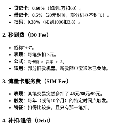
贷记卡
：
0.60%
（如刷1万扣60）。
借记卡
：
0.5%
（20元封顶，部分机器不封顶）。
扫码
：
0.38%
（如刷1000扣3.8）。
2. 秒到费（D0 Fee）
俗称“+3”。
表现
：每笔多扣 3元。
公式
：
。
刷卡额 × 费率 + 3
适用
：部分旧款机器。新款随申宝通常已免除。
3. 流量卡服务费（SIM Fee）
表现
：某笔交易突然多扣了
48元/68元/99元
。
触发
：每年（或每10个月）的特定时间点触发。
特征
：扣得比较多，且只有那一笔扣。
4. 补扣/追偿（Debt）